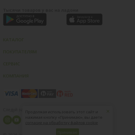
Тысячи товаров у вас на ладони
КАТАЛОГ
ПОКУПАТЕЛЯМ
СЕРВИС
КОМПАНИЯ
×
Следуй за нами
Продолжая использовать этот сайт и
нажимая кнопку «Принимаю», вы даете
согласие на обработку файлов cookie
Принимаю
© 2026
8 (800) 004-09-40
ZooOptTorg.KZ