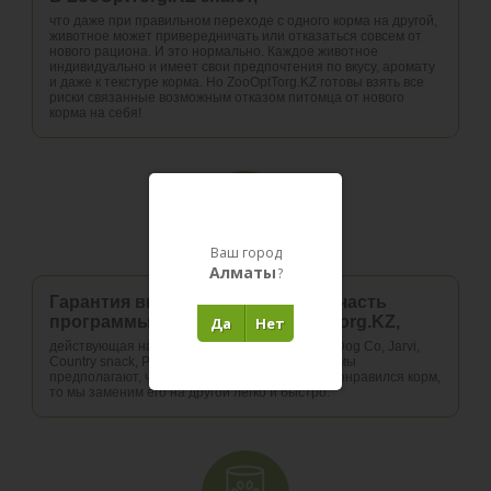
что даже при правильном переходе с одного корма на другой,
животное может привередничать или отказаться совсем от
нового рациона. И это нормально. Каждое животное
индивидуально и имеет свои предпочтения по вкусу, аромату
и даже к текстуре корма. Но ZooOptTorg.KZ готовы взять все
риски связанные возможным отказом питомца от нового
корма на себя!
Ваш город
Алматы
?
Гарантия вкуса – неотъемлемая часть
программы лояльности ZooOptTorg.KZ,
Да
Нет
действующая на корма брендов Wellness Cat\Dog Co, Jarvi,
Country snack, Pesta. Условия данной программы
предполагают, что если Вашему питомцу не понравился корм,
то мы заменим его на другой легко и быстро.