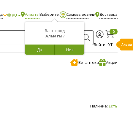
щь
Алматы
Выберите:
Самовывоз
или
Доставка
RU
Ваш город
0
Алматы
?
Войти
0 ₸
Бонусы
Да
Нет
Ветаптека
Акции
Наличие:
Есть