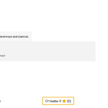
озничных магазинах.
нке
х
Отзывы 0
(0)