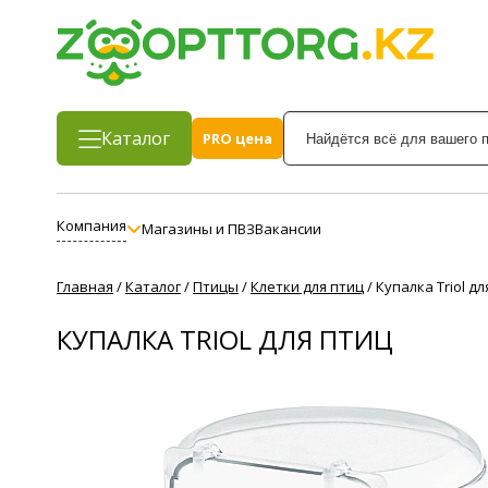
Каталог
PRO цена
Компания
Магазины и ПВЗ
Вакансии
Главная
/
Каталог
/
Птицы
/
Клетки для птиц
/
Купалка Triol дл
КУПАЛКА TRIOL ДЛЯ ПТИЦ