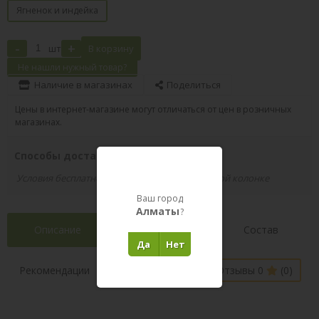
Ягненок и индейка
-
+
шт
В корзину
Не нашли нужный товар?
Наличие в магазинах
Поделиться
Цены в интернет-магазине могут отличаться от цен в розничных
магазинах.
Способы доставки вашего заказа
Условия бесплатной доставки указаны в правой колонке
Ваш город
Алматы
?
Описание
Характеристики
Состав
Да
Нет
Наличие в
Рекомендации
Отзывы 0
(0)
магазинах