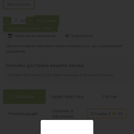
Утка и лосось
-
+
шт
В корзину
Не нашли нужный товар?
Наличие в магазинах
Поделиться
Цены в интернет-магазине могут отличаться от цен в розничных
магазинах.
Способы доставки вашего заказа
Условия бесплатной доставки указаны в правой колонке
Описание
Характеристики
Состав
Наличие в
Рекомендации
Отзывы 0
(0)
магазинах