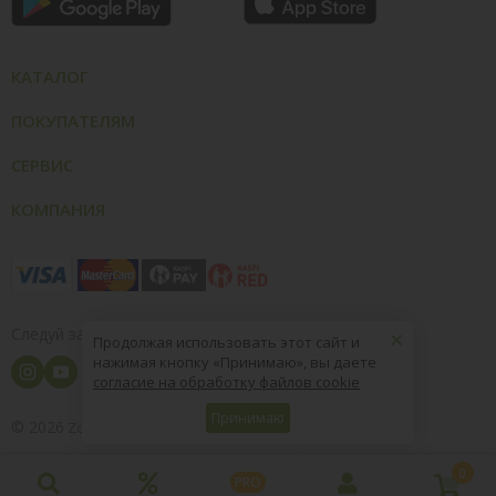
КАТАЛОГ
ПОКУПАТЕЛЯМ
СЕРВИС
КОМПАНИЯ
×
Следуй за нами
Продолжая использовать этот сайт и
нажимая кнопку «Принимаю», вы даете
согласие на обработку файлов cookie
Принимаю
© 2026
8 (800) 004-09-40
ZooOptTorg.KZ
0
PRO