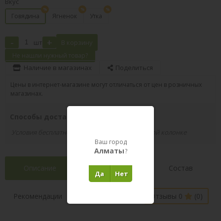
Вкус
Говядина
Ягненок
Утка
-
+
шт
В корзину
Не нашли нужный товар?
Наличие в магазинах
Поделиться
Цены в интернет-магазине могут отличаться от цен в розничных
магазинах.
Способы доставки вашего заказа
Условия бесплатной доставки указаны в правой колонке
Ваш город
Алматы
?
Описание
Характеристики
Состав
Да
Нет
Наличие в
Рекомендации
Отзывы 0
(0)
магазинах