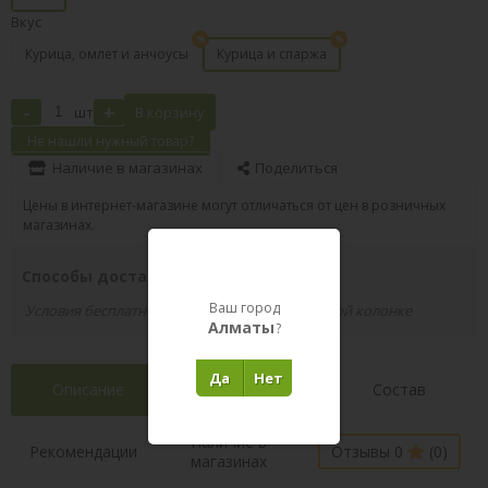
Вкус
Курица, омлет и анчоусы
Курица и спаржа
-
+
шт
В корзину
Не нашли нужный товар?
Наличие в магазинах
Поделиться
Цены в интернет-магазине могут отличаться от цен в розничных
магазинах.
Способы доставки вашего заказа
Ваш город
Условия бесплатной доставки указаны в правой колонке
Алматы
?
Да
Нет
Описание
Характеристики
Состав
Наличие в
Рекомендации
Отзывы 0
(0)
магазинах