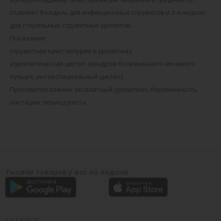
ставляет 8 недель для инфекционных струвитов и 2-4 недели
для стерильных струвитных уролитов.
Показания:
струвитная кристаллурия и уролитиаз,
идиопатический цистит (синдром болезненного мочевого
пузыря, интерстициальный цистит).
Противопоказания: оксалатный уролитиаз, беременность,
лактация, период роста.
Тысячи товаров у вас на ладони
КАТАЛОГ