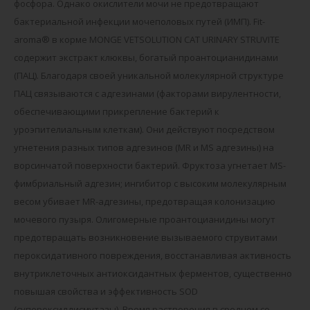
фосфора. Однако окислители мочи не предотвращают
бактериальной инфекции мочеполовых путей (ИМП). Fit-
aroma® в корме MONGE VETSOLUTION CAT URINARY STRUVITE
содержит экстракт клюквы, богатый проантоцианидинами
(ПАЦ). Благодаря своей уникальной молекулярной структуре
ПАЦ связываются с адгезинами (факторами вирулентности,
обеспечивающими прикрепление бактерий к
уроэпителиальным клеткам). Они действуют посредством
угнетения разных типов адгезинов (MR и MS адгезины) на
ворсинчатой поверхности бактерий. Фруктоза угнетает MS-
фимбриальный адгезин; ингибитор с высоким молекулярным
весом убивает MR-адгезины, предотвращая колонизацию
мочевого пузыря. Олигомерные проантоцианидины могут
предотвращать возникновение вызываемого струвитами
пероксидативного повреждения, восстанавливая активность
внутриклеточных антиоксидантных ферментов, существенно
повышая свойства и эффективность SOD
(супероксиддисмутазы). Время растворения в среднем со-