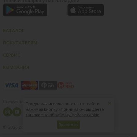
Тысячи товаров у вас на ладони
КАТАЛОГ
ПОКУПАТЕЛЯМ
СЕРВИС
КОМПАНИЯ
×
Следуй за нами
Продолжая использовать этот сайт и
нажимая кнопку «Принимаю», вы даете
согласие на обработку файлов cookie
Принимаю
© 2026
8 (800) 004-09-40
ZooOptTorg.KZ