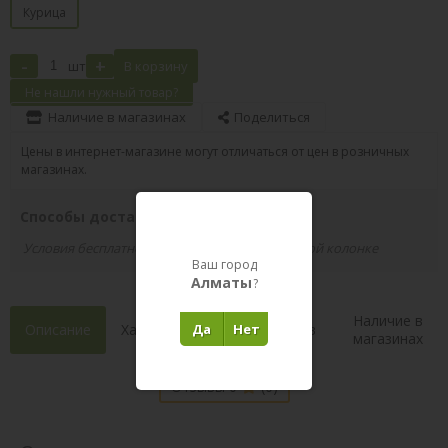
Курица
-
+
шт
В корзину
Не нашли нужный товар?
Наличие в магазинах
Поделиться
Цены в интернет-магазине могут отличаться от цен в розничных
магазинах.
Способы доставки вашего заказа
Условия бесплатной доставки указаны в правой колонке
Ваш город
Алматы
?
Наличие в
Описание
Характеристики
Да
Нет
Состав
магазинах
Отзывы 0
(0)