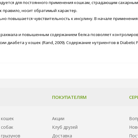
дуется для постоянного применения кошкам, страдающим сахарным д
к правило, носит обратимый характер.
ьно повышается чувствительность к инсулину. В начале применени
крахмала и повышенным содержанием белка позволяет контролиров
ии диабета у кошек (Rand, 2009). Содержание нутриентов в Diabetic
ПОКУПАТЕЛЯМ
СЕР
 кошек
Акции
Воп
 собак
Клуб друзей
Нов
 грызунов
Доставка
Пос