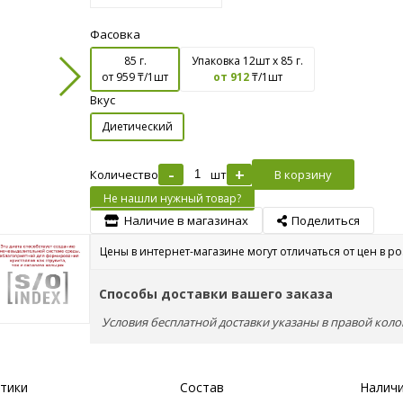
Фасовка
85 г.
Упаковка 12шт х 85 г.
от 959
₸/1шт
от 912
₸/1шт
Вкус
Диетический
-
+
Количество
шт
В корзину
Не нашли нужный товар?
Наличие в магазинах
Поделиться
Цены в интернет-магазине могут отличаться от цен в р
Способы доставки вашего заказа
Условия бесплатной доставки указаны в правой коло
тики
Состав
Наличи