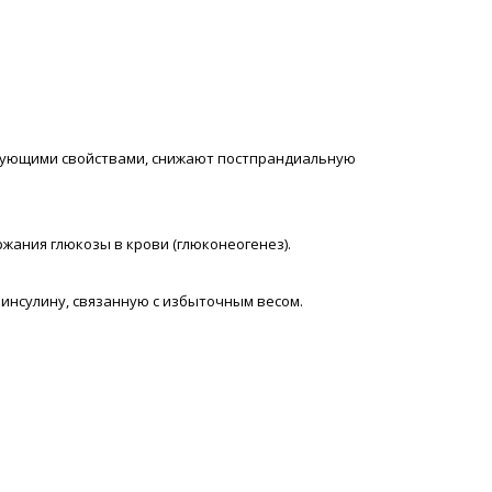
лирующими свойствами, снижают постпрандиальную
ания глюкозы в крови (глюконеогенез).
 инсулину, связанную с избыточным весом.