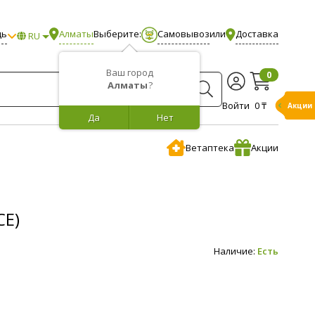
щь
Алматы
Выберите:
Самовывоз
или
Доставка
RU
Ваш город
0
Алматы
?
Войти
0 ₸
Акции
Да
Нет
Ветаптека
Акции
СЕ)
Наличие:
Есть