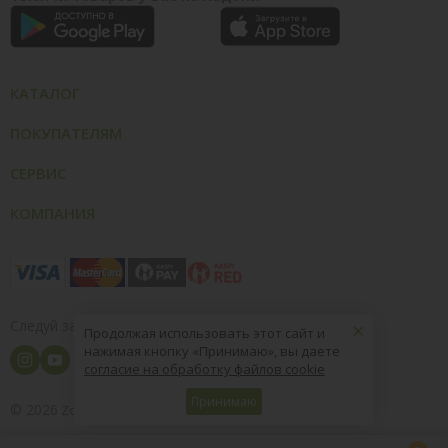
КАТАЛОГ
ПОКУПАТЕЛЯМ
СЕРВИС
КОМПАНИЯ
×
Следуй за нами
Продолжая использовать этот сайт и
нажимая кнопку «Принимаю», вы даете
согласие на обработку файлов cookie
Принимаю
© 2026
8 (800) 004-09-40
ZooOptTorg.KZ