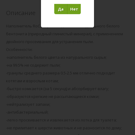
Да
Нет
Описание
Наполнитель RoCat производится из натурального белого
бентонита (природный глинистый минерал), с применением
двойного просеивания для устранения пыли.
Особенности:
-наполнитель белого цвета из натурального сырья;
-на 99.5% не содержит пыли;
-гранулы среднего размера 0.5-2.5 мм отлично подходит
котятам и взрослым котам;
-быстро комкается (за 5 секунд) и абсорбирует влагу;
-образуются крепкие не рассыпающиеся комки;
-нейтрализует запахи;
-антибактериальный;
-легко просеивается и извлекается из лотка для туалета;
-не прилипает к шерсти животных и не разносится по дому;