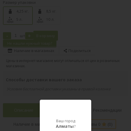
Размер упаковки
4,25 кг.
8,5 кг.
5 л.
10 л.
-
+
шт
В корзину
Не нашли нужный товар?
Наличие в магазинах
Поделиться
Цены в интернет-магазине могут отличаться от цен в розничных
магазинах.
Способы доставки вашего заказа
Условия бесплатной доставки указаны в правой колонке
Описание
Характеристики
Рекомендации
Ваш город
Наличие в магазинах
Отзывы 0
(0)
Алматы
?