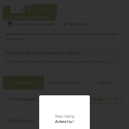
-
+
шт
В корзину
Не нашли нужный товар?
Наличие в магазинах
Поделиться
Цены в интернет-магазине могут отличаться от цен в розничных
магазинах.
Способы доставки вашего заказа
Условия бесплатной доставки указаны в правой колонке
Описание
Характеристики
Состав
Наличие в
Рекомендации
Отзывы 5
(1)
магазинах
Ваш город
Описание
Алматы
?