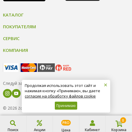
КАТАЛОГ
ПОКУПАТЕЛЯМ
СЕРВИС
КОМПАНИЯ
×
Следуй за нами
Продолжая использовать этот сайт и
нажимая кнопку «Принимаю», вы даете
согласие на обработку файлов cookie
Принимаю
© 2026
8 (800) 004-09-40
ZooOptTorg.KZ
0
PRO
Поиск
Акции
Кабинет
Корзина
Цена