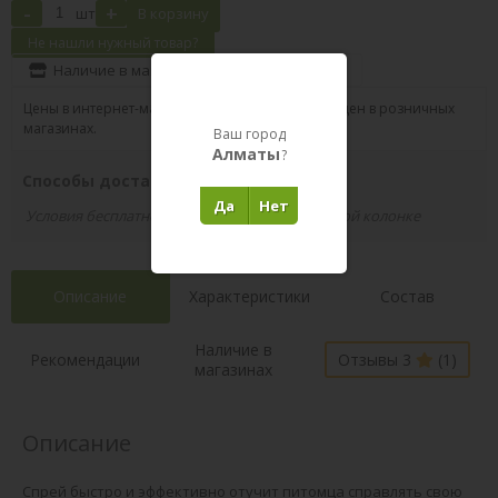
-
+
шт
В корзину
Не нашли нужный товар?
Наличие в магазинах
Поделиться
Цены в интернет-магазине могут отличаться от цен в розничных
магазинах.
Ваш город
Алматы
?
Способы доставки вашего заказа
Да
Нет
Условия бесплатной доставки указаны в правой колонке
Описание
Характеристики
Состав
Наличие в
Рекомендации
Отзывы 3
(1)
магазинах
Описание
Спрей быстро и эффективно отучит питомца справлять свою