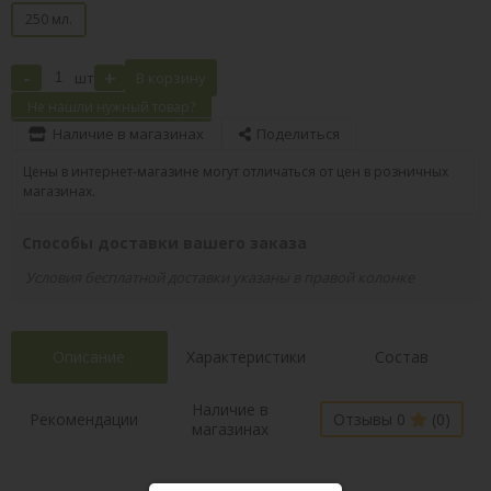
250 мл.
-
+
шт
В корзину
Не нашли нужный товар?
Наличие в магазинах
Поделиться
Цены в интернет-магазине могут отличаться от цен в розничных
магазинах.
Способы доставки вашего заказа
Условия бесплатной доставки указаны в правой колонке
Описание
Характеристики
Состав
Наличие в
Рекомендации
Отзывы 0
(0)
магазинах