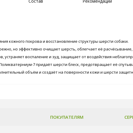
Состав
Рекомендации
яния кожного покрова и восстановление структуры шерсти собаки.
жно, но эффективно очищает шерсть, облегчает её расчёсывание, о
ов, устраняет воспаление и зуд, защищает от воздействия неблаго
 Поликватерниум-7 придаёт шерсти блеск, предотвращает её спутыв
олнительный объём и создаёт на поверхности кожи и шерсти защит
ПОКУПАТЕЛЯМ
СЕР