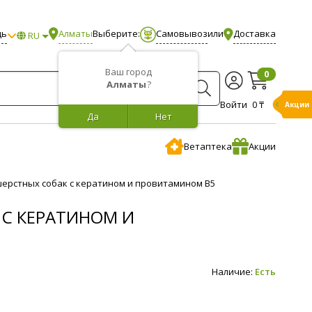
щь
Алматы
Выберите:
Самовывоз
или
Доставка
RU
Ваш город
0
Алматы
?
Войти
0 ₸
Акции
Да
Нет
Ветаптека
Акции
шерстных собак с кератином и провитамином В5
С КЕРАТИНОМ И
Наличие:
Есть