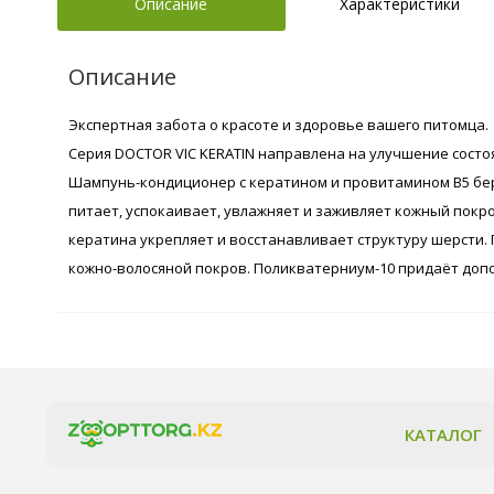
Описание
Характеристики
Описание
Экспертная забота о красоте и здоровье вашего питомца.
Серия DOCTOR VIC KERATIN направлена на улучшение состо
Шампунь-кондиционер с кератином и провитамином В5 бере
питает, успокаивает, увлажняет и заживляет кожный покр
кератина укрепляет и восстанавливает структуру шерсти.
кожно-волосяной покров. Поликватерниум-10 придаёт доп
КАТАЛОГ