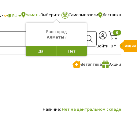
щь
Алматы
Выберите:
Самовывоз
или
Доставка
RU
Ваш город
0
Алматы
?
Войти
0 ₸
Акции
Да
Нет
Ветаптека
Акции
Наличие:
Нет на центральном складе