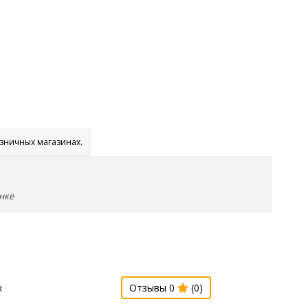
озничных магазинах.
нке
х
Отзывы 0
(0)