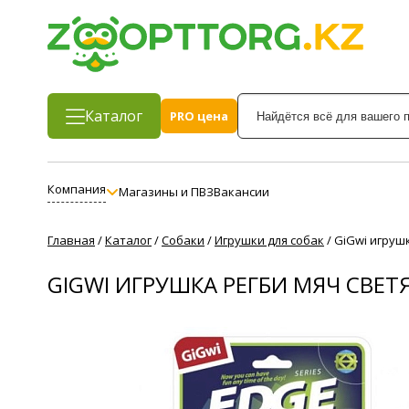
Каталог
PRO цена
Компания
Магазины и ПВЗ
Вакансии
Главная
/
Каталог
/
Собаки
/
Игрушки для собак
/
GiGwi игруш
GIGWI ИГРУШКА РЕГБИ МЯЧ СВЕ