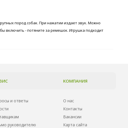
крупных пород собак. При нажатии издает звук. Можно
обы включить - потяните за ремешок. Игрушка подходит
ВИС
КОМПАНИЯ
росы и ответы
О нас
ости
Контакты
тавщикам
Вакансии
ьмо руководителю
Карта сайта