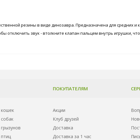
ественной резины в виде динозавра. Предназначена для средних и 
обы отключить звук - втолкните клапан пальцем внутрь игрушки, чт
ПОКУПАТЕЛЯМ
СЕР
 кошек
Акции
Воп
 собак
Клуб друзей
Нов
 грызунов
Доставка
Пос
 птиц
Доставка за 1 час
Пис