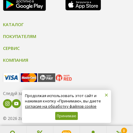
КАТАЛОГ
ПОКУПАТЕЛЯМ
СЕРВИС
КОМПАНИЯ
×
Следуй за нами
Продолжая использовать этот сайт и
нажимая кнопку «Принимаю», вы даете
согласие на обработку файлов cookie
Принимаю
© 2026
8 (800) 004-09-40
ZooOptTorg.KZ
0