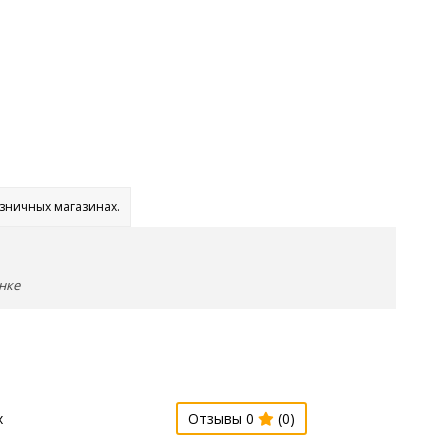
озничных магазинах.
нке
х
Отзывы 0
(0)