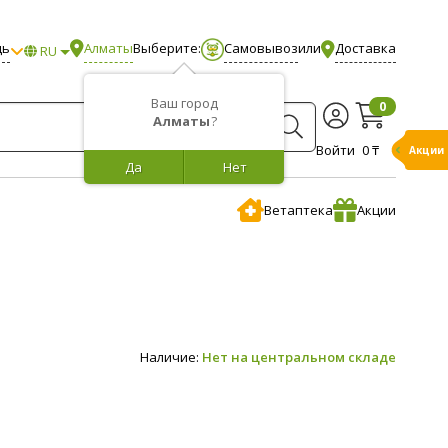
щь
Алматы
Выберите:
Самовывоз
или
Доставка
RU
Ваш город
0
Алматы
?
Войти
0 ₸
Акции
Да
Нет
Ветаптека
Акции
Наличие:
Нет на центральном складе