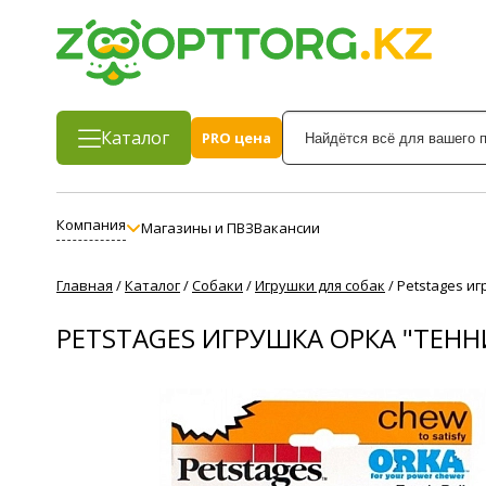
Каталог
PRO цена
Компания
Магазины и ПВЗ
Вакансии
Главная
/
Каталог
/
Собаки
/
Игрушки для собак
/
Petstages и
PETSTAGES ИГРУШКА ОРКА "ТЕН