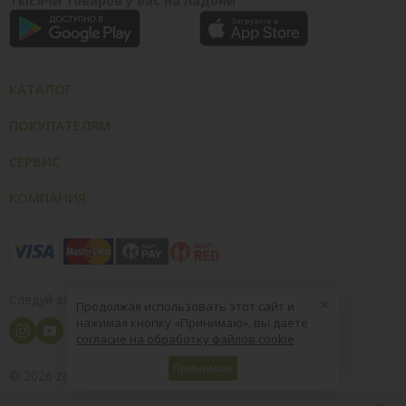
Тысячи товаров у вас на ладони
КАТАЛОГ
ПОКУПАТЕЛЯМ
СЕРВИС
КОМПАНИЯ
×
Следуй за нами
Продолжая использовать этот сайт и
нажимая кнопку «Принимаю», вы даете
согласие на обработку файлов cookie
Принимаю
© 2026
8 (800) 004-09-40
ZooOptTorg.KZ