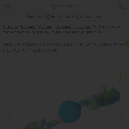
Выберите:
или
Доставка
Самовывоз
Главная
/
Каталог
/
Собаки
/
Игрушки для собак
/
Triol игрушка из
термопластичной резины "Мяч с верёвкой" для собак
TRIOL ИГРУШКА ИЗ ТЕРМОПЛАСТИЧНОЙ РЕЗИНЫ "МЯЧ
С ВЕРЁВКОЙ" ДЛЯ СОБАК