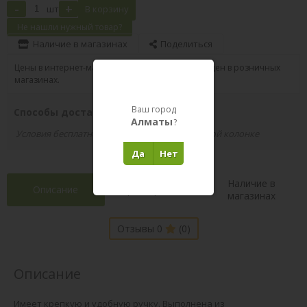
-
+
шт
В корзину
Не нашли нужный товар?
Наличие в магазинах
Поделиться
Цены в интернет-магазине могут отличаться от цен в розничных
магазинах.
Ваш город
Способы доставки вашего заказа
Алматы
?
Условия бесплатной доставки указаны в правой колонке
Да
Нет
Наличие в
Описание
Характеристики
магазинах
Отзывы 0
(0)
Описание
Имеет крепкую и удобную ручку. Выполнена из