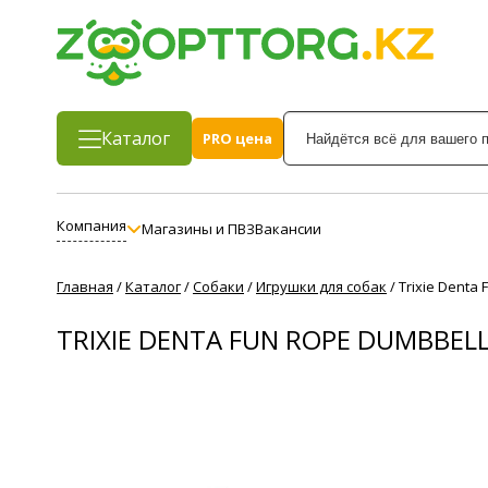
Каталог
PRO цена
Компания
Магазины и ПВЗ
Вакансии
Главная
/
Каталог
/
Собаки
/
Игрушки для собак
/
Trixie Denta
TRIXIE DENTA FUN ROPE DUMBBE