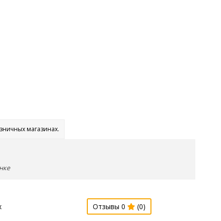
озничных магазинах.
нке
х
Отзывы 0
(0)