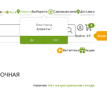
щь
Алматы
Выберите:
Самовывоз
или
Доставка
RU
Ваш город
0
Алматы
?
Войти
0 ₸
Акции
Да
Нет
Ветаптека
Акции
ВОЧНАЯ
Наличие:
Нет на центральном складе