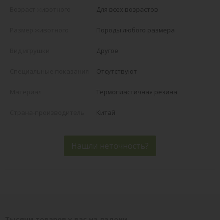
Возраст животного
Для всех возрастов
Размер животного
Породы любого размера
Вид игрушки
Другое
Специальные показания
Отсутствуют
Материал
Термопластичная резина
Страна-производитель
Китай
Нашли неточность?
Тысячи товаров у вас на ладони