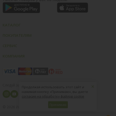
КАТАЛОГ
ПОКУПАТЕЛЯМ
СЕРВИС
КОМПАНИЯ
×
Следуй за нами
Продолжая использовать этот сайт и
нажимая кнопку «Принимаю», вы даете
согласие на обработку файлов cookie
Принимаю
© 2026
8 (800) 004-09-40
ZooOptTorg.KZ