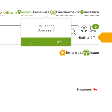
щь
Алматы
Выберите:
Самовывоз
или
Доставка
RU
Ваш город
0
Алматы
?
Войти
0 ₸
Да
Нет
Ветаптека
Акции
Наличие:
Нет