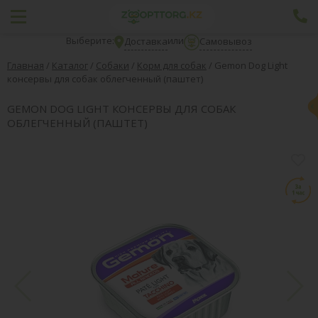
Выберите:
или
Доставка
Самовывоз
Главная
/
Каталог
/
Собаки
/
Корм для собак
/
Gemon Dog Light
консервы для собак облегченный (паштет)
GEMON DOG LIGHT КОНСЕРВЫ ДЛЯ СОБАК
ОБЛЕГЧЕННЫЙ (ПАШТЕТ)