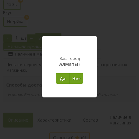
150 г.
Вкус
Индейка
-
+
шт
В корзину
Не нашли нужный товар?
Наличие в магазинах
Поделиться
Ваш город
Алматы
?
Цены в интернет-магазине могут отличаться от цен в розничных
магазинах.
Да
Нет
Способы доставки вашего заказа
Условия бесплатной доставки указаны в правой колонке
Наличие в
Описание
Характеристики
Состав
магазинах
Отзывы 0
(0)