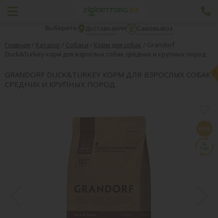
Выберите:
или
Доставка
Самовывоз
Главная
/
Каталог
/
Собаки
/
Корм для собак
/
Grandorf
Duck&Turkey корм для взрослых собак средних и крупных пород
GRANDORF DUCK&TURKEY КОРМ ДЛЯ ВЗРОСЛЫХ СОБАК
СРЕДНИХ И КРУПНЫХ ПОРОД
PRO