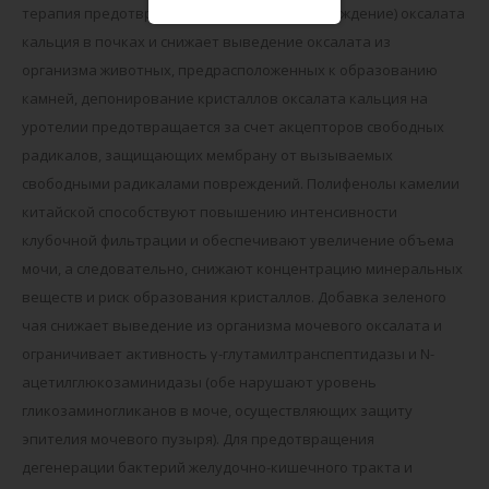
терапия предотвращает преципитацию (осаждение) оксалата
кальция в почках и снижает выведение оксалата из
организма животных, предрасположенных к образованию
камней, депонирование кристаллов оксалата кальция на
уротелии предотвращается за счет акцепторов свободных
радикалов, защищающих мембрану от вызываемых
свободными радикалами повреждений. Полифенолы камелии
китайской способствуют повышению интенсивности
клубочной фильтрации и обеспечивают увеличение объема
мочи, а следовательно, снижают концентрацию минеральных
веществ и риск образования кристаллов. Добавка зеленого
чая снижает выведение из организма мочевого оксалата и
ограничивает активность γ-глутамилтранспептидазы и N-
ацетилглюкозаминидазы (обе нарушают уровень
гликозаминогликанов в моче, осуществляющих защиту
эпителия мочевого пузыря). Для предотвращения
дегенерации бактерий желудочно-кишечного тракта и