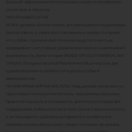
большей эффективности питательных веществ полифенолы
заключены в оболочку.
ПИТАТЕЛЬНЫЙ СОСТАВ
БЕЛКИ: уровень белков снижен для уменьшения концентрации
белков в моче, а также азота мочевины в сыворотке крови,
что у собак с хронической почечной недостаточностью
задерживает наступление уремических кризов и увеличивает
выживаемость. Белки в корме MONGE VETSOLUTION RENAL AND
OXALATE обладают высокой биологической ценностью для
удовлетворения потребностей взрослых собак в
аминокислотах.
НЕЗАМЕНИМЫЕ ЖИРНЫЕ КИСЛОТЫ: повышенная калорийность
гарантирует полноценное питание, повышенную вкусовую
привлекательность и поедаемость диетического корма для
поддержания стабильного веса тела. Омега-3 жирные кислоты
и антиоксиданты (действие витамина Е и полифенолов
камелии китайской) улучшают общее состояние организма,
включая качество шерсти. Эйкозапентаеновая (ЭПА) и