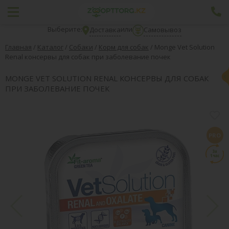
Выберите:
или
Доставка
Самовывоз
Главная
/
Каталог
/
Собаки
/
Корм для собак
/
Monge Vet Solution
Renal консервы для собак при заболевание почек
MONGE VET SOLUTION RENAL КОНСЕРВЫ ДЛЯ СОБАК
ПРИ ЗАБОЛЕВАНИЕ ПОЧЕК
PRO