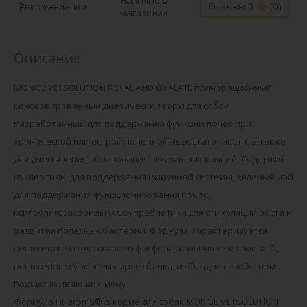
Наличие в
Рекомендации
Отзывы 0
(0)
магазинах
Описание
MONGE VETSOLUTION RENAL AND OXALATE полнорационный
консервированный диетический корм для собак.
Разработанный для поддержания функции почек при
хронической или острой почечной недостаточности, а также
для уменьшения образования оксалатных камней. Содержит
нуклеотиды для поддержания иммунной системы, зеленый чай
для поддержания функционирования почек,
ксилоолигосахариды (XOS) пребиотики для стимуляции роста и
развития полезных бактерий. Формула характеризуется
пониженным содержанием фосфора, кальция и витамина D,
пониженным уровнем сырого белка, и обладает свойством
подщелачивающим мочу.
Формула Fit-aroma® в корме для собак MONGE VETSOLUTION