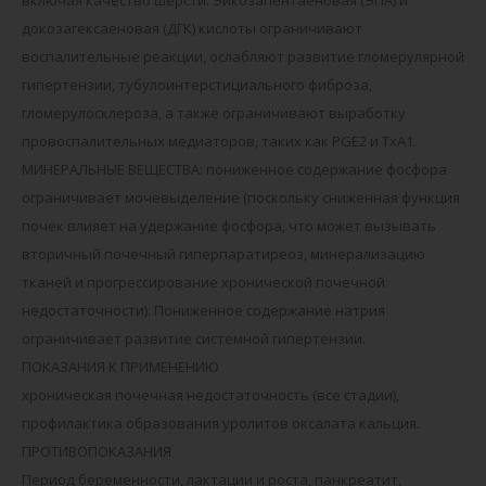
докозагексаеновая (ДГК) кислоты ограничивают
воспалительные реакции, ослабляют развитие гломерулярной
гипертензии, тубулоинтерстициального фиброза,
гломерулосклероза, а также ограничивают выработку
провоспалительных медиаторов, таких как PGE2 и TxA1.
МИНЕРАЛЬНЫЕ ВЕЩЕСТВА: пониженное содержание фосфора
ограничивает мочевыделение (поскольку сниженная функция
почек влияет на удержание фосфора, что может вызывать
вторичный почечный гиперпаратиреоз, минерализацию
тканей и прогрессирование хронической почечной
недостаточности). Пониженное содержание натрия
ограничивает развитие системной гипертензии.
ПОКАЗАНИЯ К ПРИМЕНЕНИЮ
хроническая почечная недостаточность (все стадии),
профилактика образования уролитов оксалата кальция.
ПРОТИВОПОКАЗАНИЯ
Период беременности, лактации и роста, панкреатит,