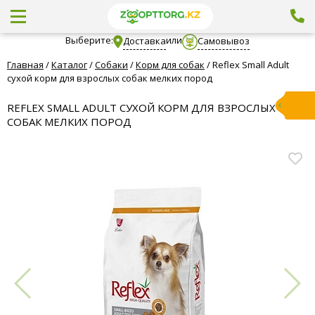
Выберите:
или
Доставка
Самовывоз
Главная
/
Каталог
/
Собаки
/
Корм для собак
/
Reflex Small Adult
сухой корм для взрослых собак мелких пород
REFLEX SMALL ADULT СУХОЙ КОРМ ДЛЯ ВЗРОСЛЫХ
СОБАК МЕЛКИХ ПОРОД