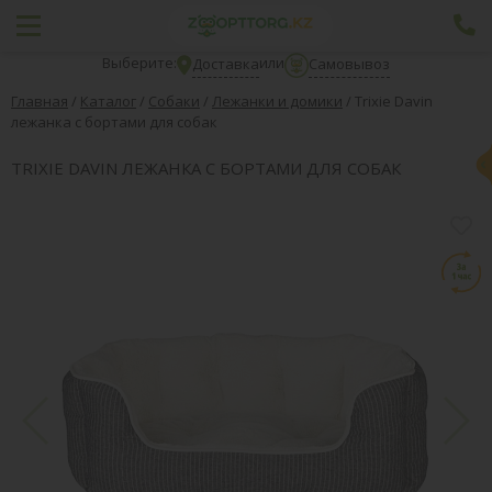
Выберите:
или
Доставка
Самовывоз
Главная
/
Каталог
/
Собаки
/
Лежанки и домики
/
Trixie Davin
лежанка с бортами для собак
TRIXIE DAVIN ЛЕЖАНКА С БОРТАМИ ДЛЯ СОБАК