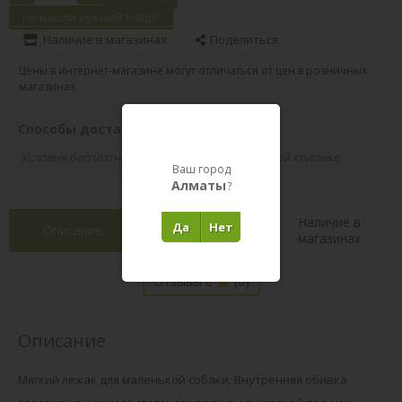
Не нашли нужный товар?
Наличие в магазинах
Поделиться
Цены в интернет-магазине могут отличаться от цен в розничных
магазинах.
Способы доставки вашего заказа
Условия бесплатной доставки указаны в правой колонке
Ваш город
Алматы
?
Наличие в
Да
Нет
Описание
Характеристики
магазинах
Отзывы 0
(0)
Описание
Мягкий лежак для маленькой собаки. Внутренняя обивка