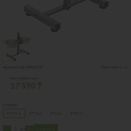
Артикул: ЦБ-00022572
Наличие:
Есть
Ваша клубная цена:
17 390 ₸
Размер
2*0,75 л.
2*1,8 л.
2*2,8 л.
2*4,5 л.
-
+
шт
В корзину