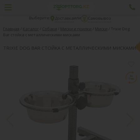
Выберите:
или
Доставка
Самовывоз
Главная
/
Каталог
/
Собаки
/
Миски и поилки
/
Миски
/
Trixie Dog
Bar стойка с металлическими мисками
TRIXIE DOG BAR СТОЙКА С МЕТАЛЛИЧЕСКИМИ МИСКАМИ