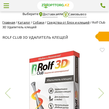
Выберите:
или
Доставка
Самовывоз
Главная
/
Каталог
/
Собаки
/
Средства от блох и клещей
/
Rolf Club
3D Удалитель клещей
ROLF CLUB 3D УДАЛИТЕЛЬ КЛЕЩЕЙ