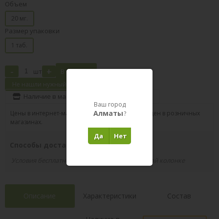
Объем
20 мг.
Размер упаковки
1 таб.
-
+
шт
В корзину
Не нашли нужный товар?
Наличие в магазинах
Поделиться
Ваш город
Алматы
Цены в интернет-магазине могут отличаться от цен в розничных
?
магазинах.
Да
Нет
Способы доставки вашего заказа
Условия бесплатной доставки указаны в правой колонке
Описание
Характеристики
Состав