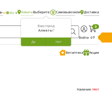
щь
Алматы
Выберите:
Самовывоз
или
Доставка
RU
Ваш город
0
Алматы
?
Войти
0 ₸
Да
Нет
Ветаптека
Акции
Наличие:
Нет