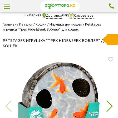
Выберите:
или
Доставка
Самовывоз
Главная
/
Каталог
/
Кошки
/
Игрушки для кошек
/
Petstages
игрушка "Трек Hide&Seek Воблер" для кошек
PETSTAGES ИГРУШКА "ТРЕК HIDE&SEEK ВОБЛЕР" ДЛЯ
КОШЕК