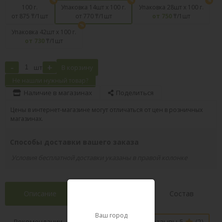
100 г.
Упаковка 14шт х 100 г.
Упаковка 28шт х 100 г.
от 875
₸/1шт
от 770
₸/1шт
от 750
₸/1шт
Упаковка 42шт х 100 г.
от 730
₸/1шт
-
+
шт
В корзину
Не нашли нужный товар?
Наличие в магазинах
Поделиться
Цены в интернет-магазине могут отличаться от цен в розничных
магазинах.
Способы доставки вашего заказа
Условия бесплатной доставки указаны в правой колонке
Описание
Характеристики
Состав
Ваш город
Наличие в
Рекомендации
Отзывы 5
(2)