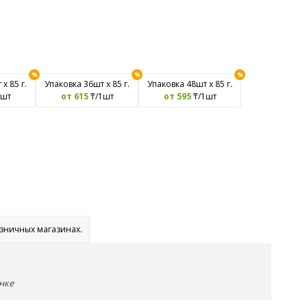
х 85 г.
Упаковка 36шт х 85 г.
Упаковка 48шт х 85 г.
1шт
от 615
₸/1шт
от 595
₸/1шт
озничных магазинах.
нке