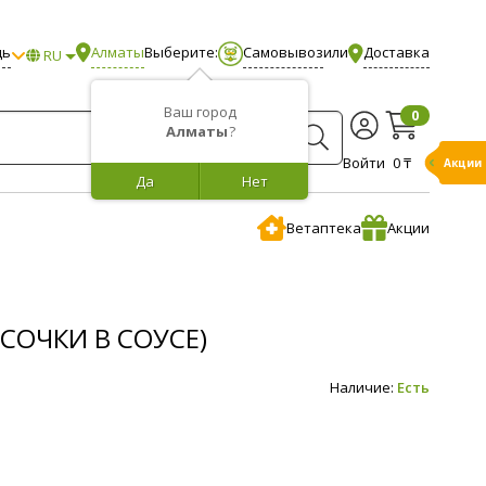
щь
Алматы
Выберите:
Самовывоз
или
Доставка
RU
Ваш город
0
Алматы
?
Войти
0 ₸
Акции
Да
Нет
Ветаптека
Акции
СОЧКИ В СОУСЕ)
Наличие:
Есть