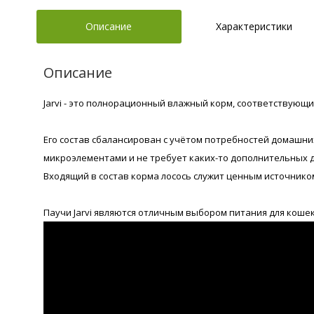
Описание
Характеристики
Описание
Jarvi - это полнорационный влажный корм, соответствующ
Его состав сбалансирован с учётом потребностей домашн
микроэлементами и не требует каких-то дополнительных д
Входящий в состав корма лосось служит ценным источнико
Паучи Jarvi являются отличным выбором питания для кошек