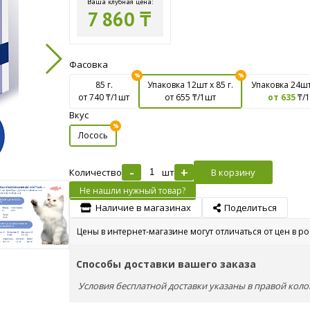
Ваша клубная цена:
7 860 ₸
Фасовка
85 г.
Упаковка 12шт х 85 г.
Упаковка 24шт 
от 740
₸/1шт
от 655
₸/1шт
от 635
₸/
Вкус
Лосось
-
+
Количество
шт
В корзину
Не нашли нужный товар?
Наличие в магазинах
Поделиться
Цены в интернет-магазине могут отличаться от цен в р
Способы доставки вашего заказа
Условия бесплатной доставки указаны в правой коло