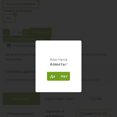
Курица и говядина
Размер упаковки
20 г.
-
+
шт
В корзину
Не нашли нужный товар?
Наличие в магазинах
Поделиться
Цены в интернет-магазине могут отличаться от цен в розничных
магазинах.
Ваш город
Алматы
?
Способы доставки вашего заказа
Да
Нет
Условия бесплатной доставки указаны в правой колонке
Описание
Характеристики
Состав
Наличие в
Рекомендации
Отзывы 0
(0)
магазинах