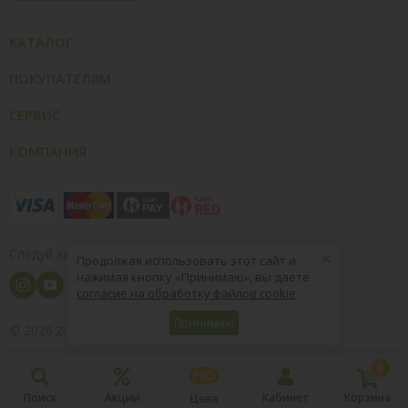
КАТАЛОГ
ПОКУПАТЕЛЯМ
СЕРВИС
КОМПАНИЯ
×
Следуй за нами
Продолжая использовать этот сайт и
нажимая кнопку «Принимаю», вы даете
согласие на обработку файлов cookie
Принимаю
© 2026
8 (800) 004-09-40
ZooOptTorg.KZ
0
PRO
Поиск
Акции
Кабинет
Корзина
Цена