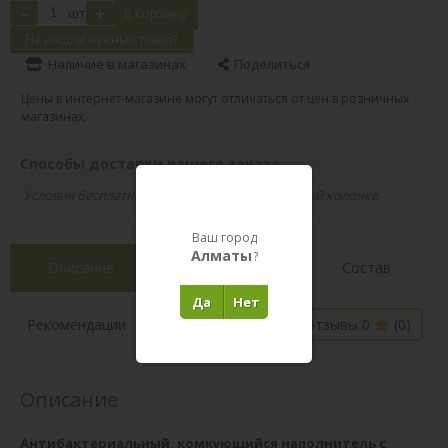
-
+
шт
В корзину
Не нашли нужный товар?
Наличие в магазинах
Поделиться
Цены в интернет-магазине могут отличаться от цен в розничных
магазинах.
Способы доставки вашего заказа
Условия бесплатной доставки указаны в правой колонке
Ваш город
Алматы
?
Описание
Характеристики
Состав
Да
Нет
Наличие в
Рекомендации
Отзывы 0
(0)
магазинах
Описание
Антибактериальный, комкующийся наполнитель с