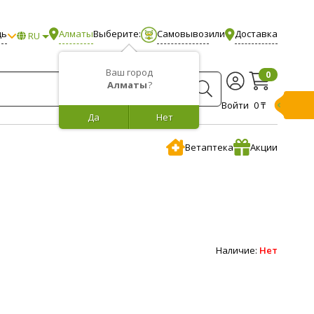
щь
Алматы
Выберите:
Самовывоз
или
Доставка
RU
Ваш город
0
Алматы
?
Войти
0 ₸
Да
Нет
Ветаптека
Акции
Наличие:
Нет