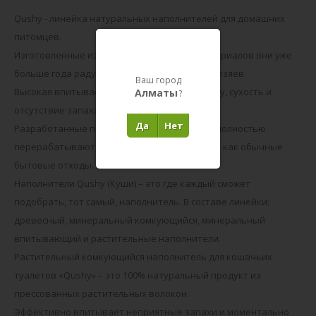
Qushy - линейка натуральных наполнителей для домашних
питомцев.
Изготовленные из экологически чистых материалов они уже
больше года радуют многих питомцев и их хозяев.
Ваш город
Высокая впитываемость гарантирует чистоту, сухость и
Алматы
?
отсутствие запаха.
Да
Нет
Разработанные под наполнители упаковки полностью
перерабатываются и могут утилизироваться как обычные
бытовые отходы.
Наполнители Qushy (Куши) – это где каждый сможет
подобрать, тот самый, наполнитель. В составе линейки:
древесный, минеральный комкующийся, минеральный
впитывающий и растительные наполнители.
Растительный комкующийся наполнитель для кошачьих
туалетов «Qushy» – это 100% натуральный продукт из
прессованных растительных волокон.
Эффективно впитывает неприятные запахи и моментально