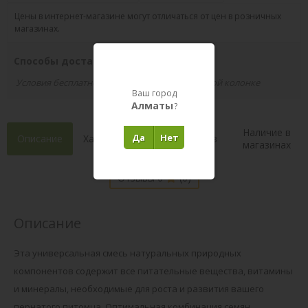
Цены в интернет-магазине могут отличаться от цен в розничных
магазинах.
Способы доставки вашего заказа
Условия бесплатной доставки указаны в правой колонке
Ваш город
Алматы
?
Наличие в
Да
Нет
Описание
Характеристики
Состав
магазинах
Отзывы 0
(0)
Описание
Эта универсальная смесь натуральных природных
компонентов содержит все питательные вещества, витамины
и минералы, необходимые для роста и развития вашего
пернатого питомца. Оптимальная комбинация семян