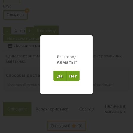
Вкус
Говядина
-
+
шт
В корзину
Не нашли нужный товар?
Наличие в магазинах
Поделиться
Цены в интернет-магазине могут отличаться от цен в розничных
Ваш город
магазинах.
Алматы
?
Способы доставки вашего заказа
Да
Нет
Условия бесплатной доставки указаны в правой колонке
Наличие в
Описание
Характеристики
Состав
магазинах
Отзывы 0
(0)