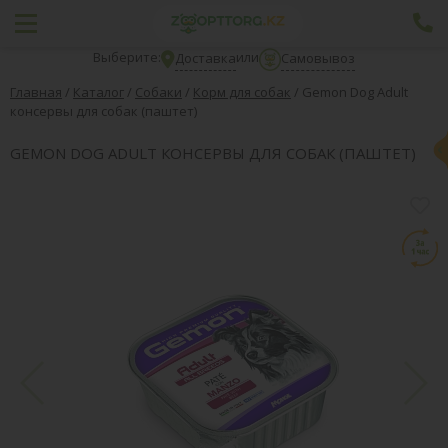
Выберите:
или
Доставка
Самовывоз
Главная
/
Каталог
/
Собаки
/
Корм для собак
/
Gemon Dog Adult
консервы для собак (паштет)
GEMON DOG ADULT КОНСЕРВЫ ДЛЯ СОБАК (ПАШТЕТ)