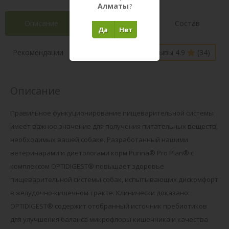
Алматы
?
Описание
Характеристики
Состав
Да
Нет
Наличие в
Рекомендации
Отзывы 4.9
(34)
магазинах
Описание
Правильное функуционирование пищеварительной системы
имеет важное значение для получения питательных веществ,
необходимых вашей собаке. Разработанный нашими
ветеринарами и диетологами корм Purina® Pro Plan® с
комплексом OPTIDIGEST® повышает здоровье
пищеварительной системы собак, испытывающих дискомфорт
в желудочно-кишечном тракте. Клинически доказано:
OPTIDIGEST® содержит отобранный источник пребиотиков
для улучшения баланса микрофлоры кишечника и качества