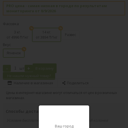
PRO цена - самая низкая в городе по результатам
мониторинга от 8/9/2026
Фасовка
3 кг.
14 кг.
Развес
от 4996
₸/1кг
от 3894
₸/1кг
Вкус
Ягненок
-
+
шт
В корзину
Не нашли нужный товар?
Наличие в магазинах
Поделиться
Цены в интернет-магазине могут отличаться от цен в розничных
магазинах.
Способы доставки вашего заказа
Условия бесплатной доставки указаны в правой колонке
Ваш город