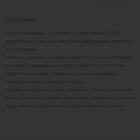
Описание
Золотая коллекция – это линейка лучших лакомств TITBIT,
разработанных при участии владельцев домашних животных
и их питомцев.
Гуляш из говядины - это мясной деликатес, который, благодаря
высокому содержанию мяса (94 %) и бережной технологии
приготовления, имеет привлекательный внешний вид,
невероятный вкус и нежную текстуру.
Говядина, входящая в основу лакомства, обогащает организм
высококачественным животным белком и аминокислотами. Ни
один гурман не сможет устоять перед таким деликатесом.