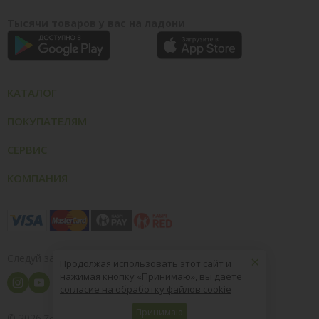
Тысячи товаров у вас на ладони
КАТАЛОГ
ПОКУПАТЕЛЯМ
СЕРВИС
КОМПАНИЯ
×
Следуй за нами
Продолжая использовать этот сайт и
нажимая кнопку «Принимаю», вы даете
согласие на обработку файлов cookie
Принимаю
© 2026
8 (800) 004-09-40
ZooOptTorg.KZ