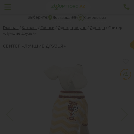
Выберите:
или
Доставка
Самовывоз
Главная
/
Каталог
/
Собаки
/
Одежда, обувь
/
Одежда
/
Свитер
«Лучшие друзья»
СВИТЕР «ЛУЧШИЕ ДРУЗЬЯ»