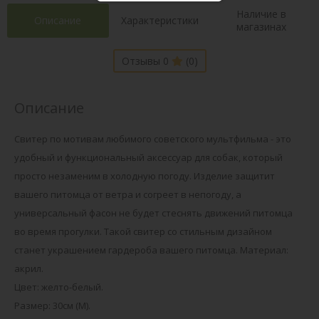
Наличие в
Описание
Характеристики
магазинах
Отзывы 0
(0)
Описание
Свитер по мотивам любимого советского мультфильма - это
удобный и функциональный аксессуар для собак, который
просто незаменим в холодную погоду. Изделие защитит
вашего питомца от ветра и согреет в непогоду, а
универсальный фасон не будет стеснять движений питомца
во время прогулки. Такой свитер со стильным дизайном
станет украшением гардероба вашего питомца. Материал:
акрил.
Цвет: желто-белый.
Размер: 30см (М).