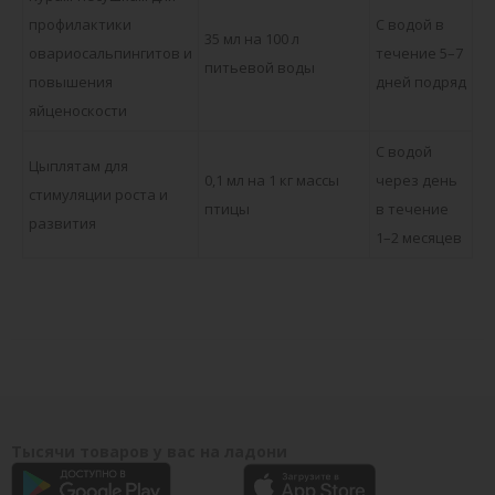
профилактики
С водой в
35 мл на 100 л
овариосальпингитов и
течение 5–7
питьевой воды
повышения
дней подряд
яйценоскости
С водой
Цыплятам для
0,1 мл на 1 кг массы
через день
стимуляции роста и
птицы
в течение
развития
1–2 месяцев
Тысячи товаров у вас на ладони