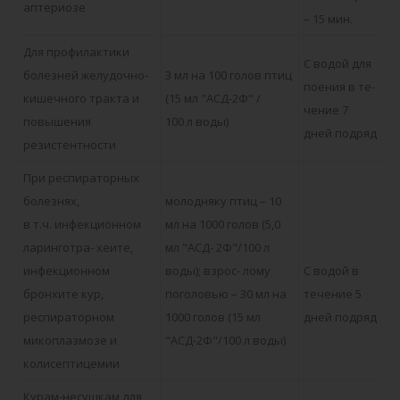
аптериозе
– 15 мин.
Для профилактики
С водой для
болезней желудочно-
3 мл на 100 голов птиц
поения в те-
кишечного тракта и
(15 мл "АСД-2Ф" /
чение 7
повышения
100 л воды)
дней подряд
резистентности
При респираторных
болезнях,
молодняку птиц – 10
в т.ч. инфекционном
мл на 1000 голов (5,0
ларинготра- хеите,
мл "АСД- 2Ф"/100 л
инфекционном
воды); взрос- лому
С водой в
бронхите кур,
поголовью – 30 мл на
течение 5
респираторном
1000 голов (15 мл
дней подряд
микоплазмозе и
"АСД-2Ф"/100 л воды)
колисептицемии
Курам-несушкам для