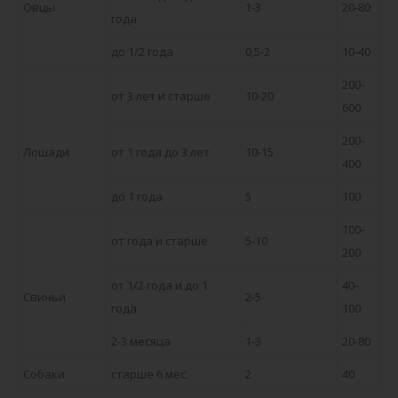
Овцы
1-3
20-80
года
до 1/2 года
0,5-2
10-40
200-
от 3 лет и старше
10-20
600
200-
Лошади
от 1 года до 3 лет
10-15
400
до 1 года
5
100
100-
от года и старше
5-10
200
от 1/2 года и до 1
40-
Свиньи
2-5
года
100
2-3 месяца
1-3
20-80
Собаки
старше 6 мес.
2
40