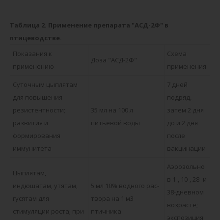
Таблица 2. Применение препарата "АСД-2Ф" в
птицеводстве.
Показания к
Схема
Доза "АСД-2Ф"
применению
применения
Суточным цыплятам
7 дней
для повышения
подряд,
резистентности;
35 мл на 100 л
затем 2 дня
развития и
питьевой воды
до и 2 дня
формирования
после
иммунитета
вакцинации
Аэрозольно
Цыплятам,
в 1-, 10-, 28- и
индюшатам, утятам,
5 мл 10% водного рас-
38-дневном
гусятам для
твора на 1 м3
возрасте;
стимуляции роста; при
птичника
экспозиция