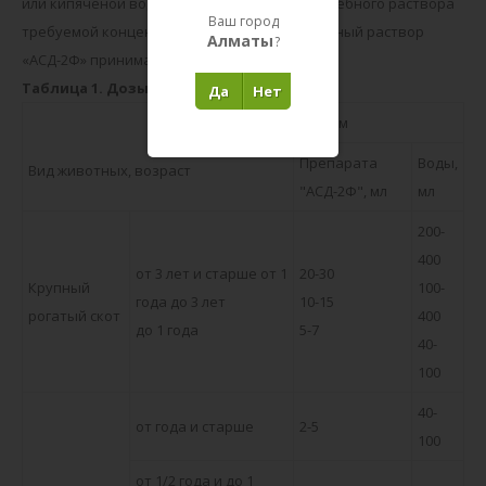
или кипяченой воде. При приготовлении лечебного раствора
Ваш город
требуемой концентрации исходный стерильный раствор
Алматы
?
«АСД-2Ф» принимают за 100%.
Таблица 1. Дозы препарата "АСД-2Ф".
Да
Нет
Объем
Препарата
Воды,
Вид животных, возраст
"АСД-2Ф", мл
мл
200-
400
от 3 лет и старше от 1
20-30
Крупный
100-
года до 3 лет
10-15
рогатый скот
400
до 1 года
5-7
40-
100
40-
от года и старше
2-5
100
от 1/2 года и до 1