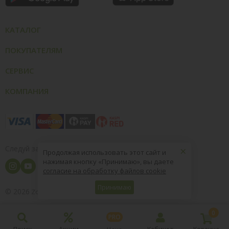
КАТАЛОГ
ПОКУПАТЕЛЯМ
СЕРВИС
КОМПАНИЯ
×
Следуй за нами
Продолжая использовать этот сайт и
нажимая кнопку «Принимаю», вы даете
согласие на обработку файлов cookie
Принимаю
© 2026
8 (800) 004-09-40
ZooOptTorg.KZ
0
PRO