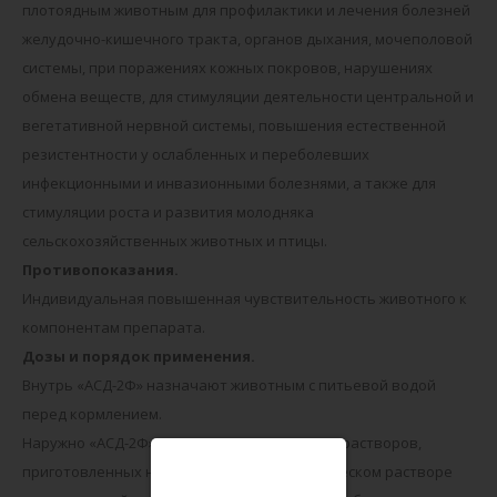
плотоядным животным для профилактики и лечения болезней
желудочно-кишечного тракта, органов дыхания, мочеполовой
системы, при поражениях кожных покровов, нарушениях
обмена веществ, для стимуляции деятельности центральной и
вегетативной нервной системы, повышения естественной
резистентности у ослабленных и переболевших
инфекционными и инвазионными болезнями, а также для
стимуляции роста и развития молодняка
сельскохозяйственных животных и птицы.
Противопоказания.
Индивидуальная повышенная чувствительность животного к
компонентам препарата.
Дозы и порядок применения.
Внутрь «АСД-2Ф» назначают животным с питьевой водой
перед кормлением.
Наружно «АСД-2Ф» применяют в виде 2–20% растворов,
приготовленных на стерильном физиологическом растворе