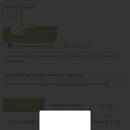
Размер упаковки
10 таб.
-
+
шт
В корзину
Не нашли нужный товар?
Наличие в магазинах
Поделиться
Цены в интернет-магазине могут отличаться от цен в розничных
магазинах.
Способы доставки вашего заказа
Условия бесплатной доставки указаны в правой колонке
Описание
Характеристики
Состав
Наличие в
Рекомендации
Отзывы 0
(0)
магазинах