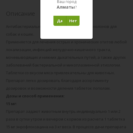
Ваш город
Алматы
?
Описание
Да
Нет
Антибактериальное средство группы фторхинолонов для
собак и кошек.
Применяется для лечения острых и хронических отитов любой
локализации, инфекций желудочно-кишечного тракта,
мочевыводящих и нижних дыхательных путей, а также других
заболеваний бактериальной и микоплазменной этиологии.
Таблетки со вкусом мяса привлекательны для животных.
Препарат легко дозировать благодаря ассортименту
дозировок и возможности деления таблеток пополам.
Дозы и способ применения:
15 мг:
Препарат задают животным внутрь индивидуально 1 или 2
раза в сутки утром и вечером с кормом из расчета 1 таблетка
15 мг энрофлоксацина на 3 кг веса. В процессе дачи препарата