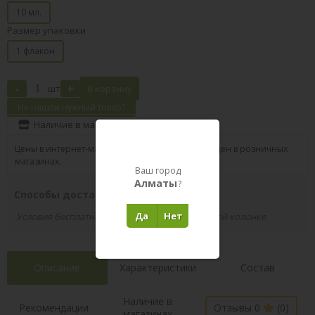
10 мл.
Размер упаковки
1 флакон
-
+
шт
В корзину
Не нашли нужный товар?
Наличие в магазинах
Поделиться
Цены в интернет-магазине могут отличаться от цен в розничных
магазинах.
Ваш город
Алматы
?
Способы доставки вашего заказа
Да
Нет
Условия бесплатной доставки указаны в правой колонке
Описание
Характеристики
Состав
Наличие в
Рекомендации
Отзывы 0
(0)
магазинах