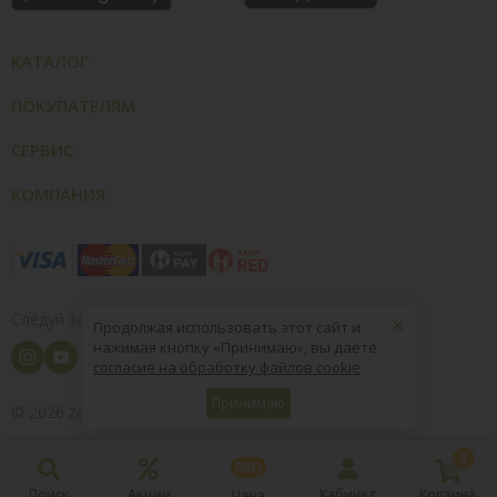
КАТАЛОГ
ПОКУПАТЕЛЯМ
СЕРВИС
КОМПАНИЯ
×
Следуй за нами
Продолжая использовать этот сайт и
нажимая кнопку «Принимаю», вы даете
согласие на обработку файлов cookie
Принимаю
© 2026
8 (800) 004-09-40
ZooOptTorg.KZ
0
PRO
Поиск
Акции
Кабинет
Корзина
Цена