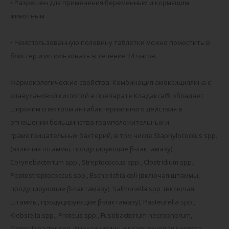
• Разрешен для применения беременным и кормящим
животным
• Неиспользованную половину таблетки можно поместить в
блистер и использовать в течение 24 часов.
Фармакологические свойства: Комбинация амоксициллина с
клавулановой кислотой в препарате Кладакса® обладает
широким спектром антибактериального действия в
отношении большинства грамположительных и
грамотрицательных бактерий, в том числе Staphylococcus spp.
(включая штаммы, продуцирующие β-лактамазу),
Corynebacterium spp., Streptococcus spp., Clostridium spp.,
Peptostreptococcus spp., Escherichia coli (включая штаммы,
продуцирующие β-лактамазу), Salmonella spp. (включая
штаммы, продуцирующие β-лактамазу), Pasteurella spp.,
Klebsiella spp., Proteus spp., Fusobacterium necrophorum,
Campylobacter spp. Амоксициллин и клавулановая кислота